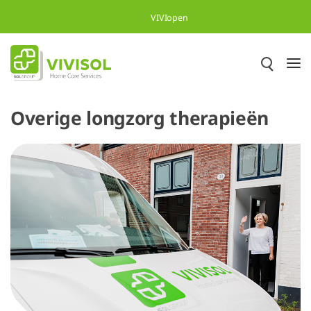
Overslaan en naar hoofdinhoud gaan
VIVIopen
Overige longzorg therapieën