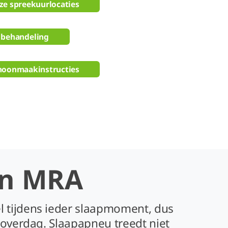
ze spreekuurlocaties
 behandeling
hoonmaakinstructies
en MRA
 tijdens ieder slaapmoment, dus
 overdag. Slaapapneu treedt niet