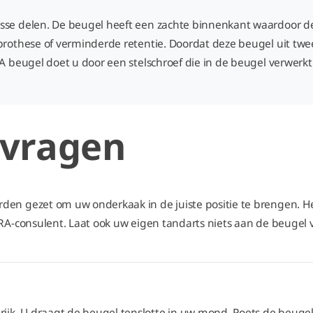
sse delen. De beugel heeft een zachte binnenkant waardoor de 
prothese of verminderde retentie. Doordat deze beugel uit twee
RA beugel doet u door een stelschroef die in de beugel verwerkt
 vragen
en gezet om uw onderkaak in de juiste positie te brengen. Het 
MRA-consulent. Laat ook uw eigen tandarts niets aan de beugel v
. U draagt de beugel tenslotte in uw mond. Poets de beugel dag