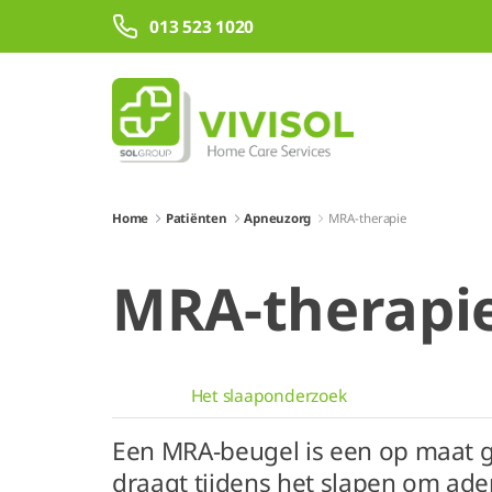
Overslaan en naar hoofdinhoud gaan
013 523 1020
Home
Patiënten
Apneuzorg
MRA-therapie
MRA-therapi
Het slaaponderzoek
Een MRA-beugel is een op maat g
draagt tijdens het slapen om ad