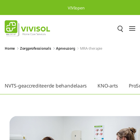
Skip to Main Content
VIVIopen
Home
Zorgprofessionals
Apneuzorg
MRA-therapie
NVTS-geaccrediteerde behandelaars
KNO-arts
ProS