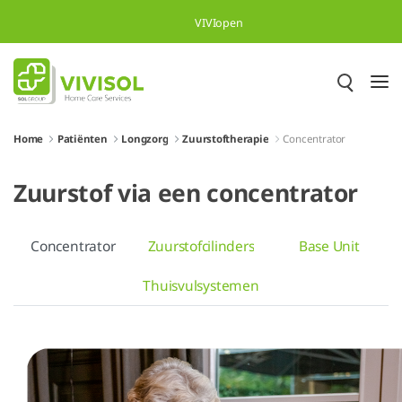
Skip to Main Content
VIVIopen
Home
Patiënten
Longzorg
Zuurstoftherapie
Concentrator
Zuurstof via een concentrator
Concentrator
Zuurstofcilinders
Base Unit
Thuisvulsystemen