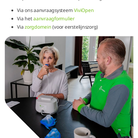
Via ons aanvraagsysteem
ViviOpen
Via het
aanvraagformulier
Via
zorgdomein
(voor eerstelijnszorg)