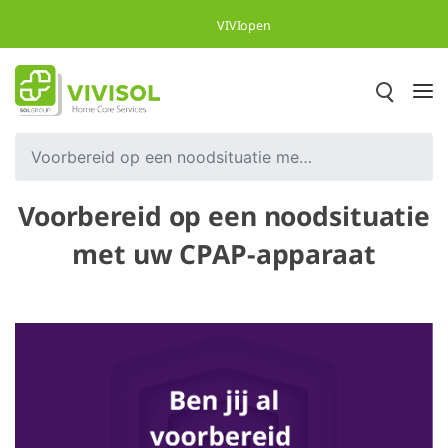
Overslaan en naar hoofdinhoud gaan
VIVIopen
Voorbereid op een noodsituatie met uw CPAP-apparaat
Voorbereid op een noodsituatie
met uw CPAP-apparaat