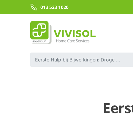
Overslaan en naar hoofdinhoud gaan
013 523 1020
Eerste Hulp bij Bijwerkingen: Droge mond en/of neusproblemen
Eers